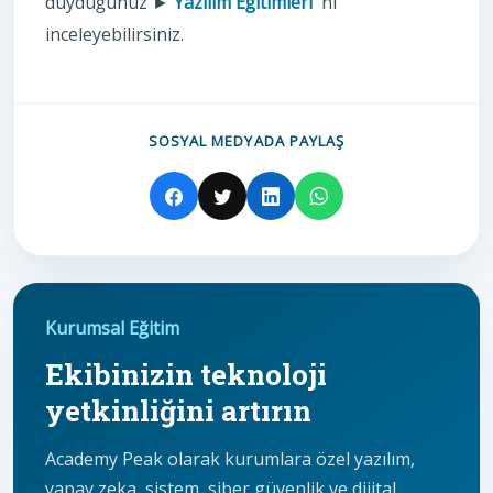
duyduğunuz ►
Yazılım Eğitimleri
'ni
inceleyebilirsiniz.
SOSYAL MEDYADA PAYLAŞ
Kurumsal Eğitim
Ekibinizin teknoloji
yetkinliğini artırın
Academy Peak olarak kurumlara özel yazılım,
yapay zeka, sistem, siber güvenlik ve dijital